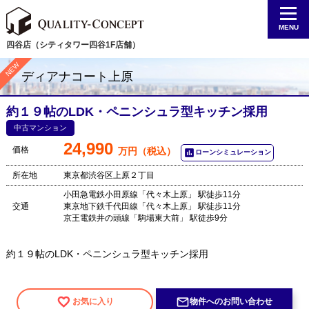
MENU
四谷店（シティタワー四谷1F店舗）
ディアナコート上原
約１９帖のLDK・ペニンシュラ型キッチン採用
中古マンション
24,990
価格
万円（税込）
poll
ローンシミュレーション
所在地
東京都渋谷区上原２丁目
小田急電鉄小田原線「代々木上原」 駅徒歩11分
交通
東京地下鉄千代田線「代々木上原」 駅徒歩11分
京王電鉄井の頭線「駒場東大前」 駅徒歩9分
約１９帖のLDK・ペニンシュラ型キッチン採用
mail_outline
お気に入り
物件へのお問い合わせ