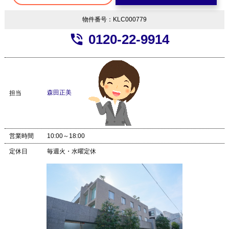
物件番号：KLC000779
phone_in_talk
0120-22-9914
森田正美
担当
営業時間
10:00～18:00
定休日
毎週火・水曜定休