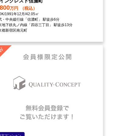
インクレスト信濃町
,800
万円
（税込）
DK/1991年12月/42.05㎡
武・中央緩行線「信濃町」 駅徒歩6分
京地下鉄丸ノ内線「四谷三丁目」 駅徒歩13分
京都新宿区南元町
中古マンション