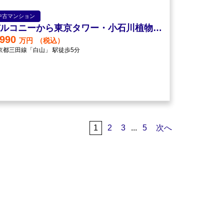
中古マンション
バルコニーから東京タワー・小石川植物園が望めます
,990
万円
（税込）
京都三田線「白山」 駅徒歩5分
1
2
3
...
5
次へ