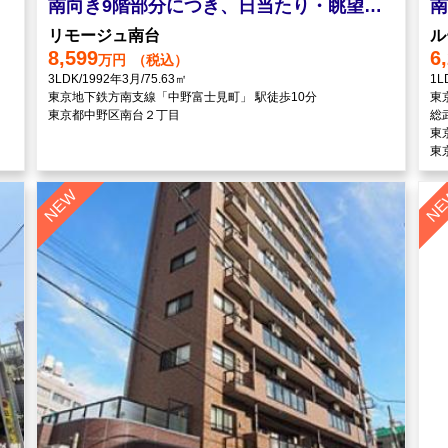
南向き9階部分につき、日当たり・眺望良好
リモージュ南台
ル
8,599
6
万円
（税込）
3LDK/1992年3月/75.63㎡
1L
東京地下鉄方南支線「中野富士見町」 駅徒歩10分
東
東京都中野区南台２丁目
総
東
東