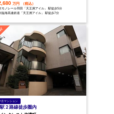
2,680
万円
（税込）
京モノレール羽田「天王洲アイル」 駅徒歩5分
京臨海高速鉄道「天王洲アイル」 駅徒歩7分
中古マンション
駅２路線徒歩圏内