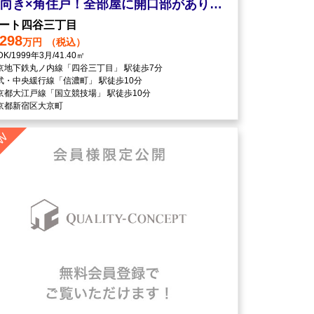
南向き×角住戸！全部屋に開口部があり通風良好
ート四谷三丁目
,298
万円
（税込）
DK/1999年3月/41.40㎡
京地下鉄丸ノ内線「四谷三丁目」 駅徒歩7分
武・中央緩行線「信濃町」 駅徒歩10分
京都大江戸線「国立競技場」 駅徒歩10分
京都新宿区大京町