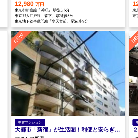
12,980
1
万円
東京都新宿線「浜町」 駅徒歩6分
東
東京都大江戸線「森下」 駅徒歩8分
東
東京地下鉄半蔵門線「水天宮前」 駅徒歩9分
中古マンション
大都市「新宿」が生活圏！利便と安らぎの住まい
２