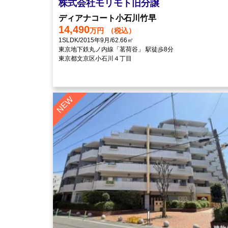
株式会社モリモト旧分譲
ディアナコート小石川竹早
14,490
万円
（税込）
1SLDK/2015年9月/62.66㎡
東京地下鉄丸ノ内線「茗荷谷」 駅徒歩8分
東京都文京区小石川４丁目