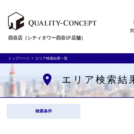
買
四谷店（シティタワー四谷1F店舗）
トップページ
>
エリア検索結果一覧
place
エリア検索結
検索条件