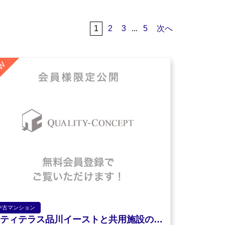
1
2
3
...
5
次へ
中古マンション
シティテラス品川イーストと共用施設の相互利用可能