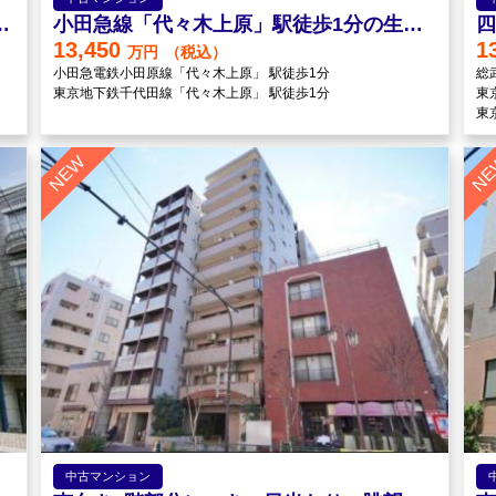
田・秋葉原」駅徒歩圏内
小田急線「代々木上原」駅徒歩1分の生活至便な立地
四
13,450
1
万円
（税込）
小田急電鉄小田原線「代々木上原」 駅徒歩1分
総
東京地下鉄千代田線「代々木上原」 駅徒歩1分
東
東
中古マンション