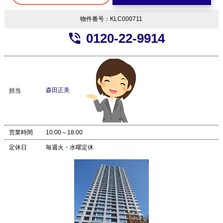
物件番号：KLC000711
phone_in_talk
0120-22-9914
森田正美
担当
営業時間
10:00～18:00
定休日
毎週火・水曜定休