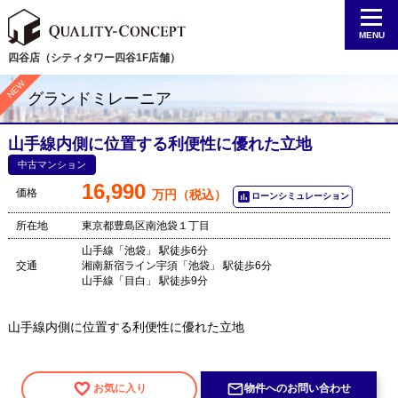
MENU
四谷店（シティタワー四谷1F店舗）
グランドミレーニア
山手線内側に位置する利便性に優れた立地
中古マンション
16,990
価格
万円（税込）
poll
ローンシミュレーション
所在地
東京都豊島区南池袋１丁目
山手線「池袋」 駅徒歩6分
交通
湘南新宿ライン宇須「池袋」 駅徒歩6分
山手線「目白」 駅徒歩9分
山手線内側に位置する利便性に優れた立地
mail_outline
お気に入り
物件へのお問い合わせ