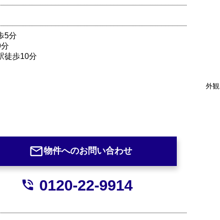
歩5分
9分
駅徒歩10分
外観
mail_outline
物件へのお問い合わせ
0120-22-9914
phone_in_talk