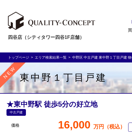
買
四谷店（シティタワー四谷1F店舗）
トップページ
>
エリア検索結果一覧
>
中野区 中古戸建 東中野１丁目戸建 
東中野１丁目戸建
★東中野駅 徒歩5分の好立地
中古戸建
16,000
価格
万円（税込）